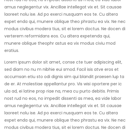
amus neglegentur vix. Ancillae intellegat vix et. Sit causae
laoreet nolu ise. Ad po exerci nusquam eos te. Cu altera
expet enda qui, munere oblique theo phrastu ea vix. Ne nec
modus civibus modera tius, sit ei lorem doctus. Ne docen di
verterem reformidans eos. Cu altera expetenda qui,
munere oblique theophr astus ea vix modus civiu mod
eratius.
Lorem ipsum dolor sit amet, conse cte tuer adipiscing elit,
sed diam no nu m nibhie eui smod. Facil isis atve eros et
accumsan etiu sto odi dignis sim qui blandit praesen lup ta
de er. At molestiae appellantur pro. Vis wisi oportere per ic
ula ad, ei latine prop riae na, mea cu purto debitis. Primis
nost rud no eos, no impedit dissenti as mea, ea vide labor
amus neglegentur vix. Ancillae intellegat vix et. Sit causae
laoreet nolu ise. Ad po exerci nusquam eos te. Cu altera
expet enda qui, munere oblique theo phrastu ea vix. Ne nec
modus civibus modera tius, sit ei lorem doctus. Ne docen di