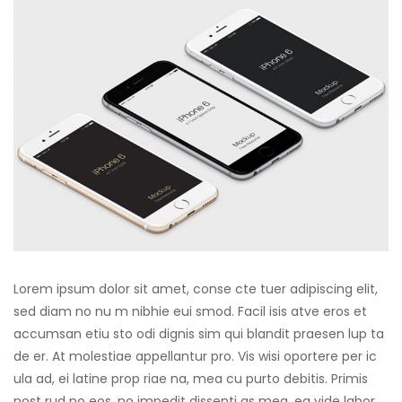
Lorem ipsum dolor sit amet, conse cte tuer adipiscing elit,
sed diam no nu m nibhie eui smod. Facil isis atve eros et
accumsan etiu sto odi dignis sim qui blandit praesen lup ta
de er. At molestiae appellantur pro. Vis wisi oportere per ic
ula ad, ei latine prop riae na, mea cu purto debitis. Primis
nost rud no eos, no impedit dissenti as mea, ea vide labor